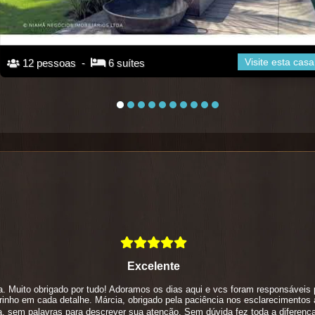
Visite esta ca
12 pessoas -
6 suítes
Excelente
. Muito obrigado por tudo! Adoramos os dias aqui e vcs foram responsáveis 
inho em cada detalhe. Márcia, obrigado pela paciência nos esclarecimento
ra, sem palavras para descrever sua atenção. Sem dúvida fez toda a diferen