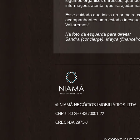
legumes orgânicos e frescos, quando 
informações atenta, que irá ajudar 
Esse cuidado que inicia no primeiro
acompanhantes uma estadia inesquecí
Voltaremos!”
Na foto da esquerda para direita:
Sandra (concierge), Mayra (financeiro)
® NIAMÃ NEGÓCIOS IMOBILIÁRIOS LTDA
CNPJ: 30.250.430/0001-22
CRECI-BA 2973-J