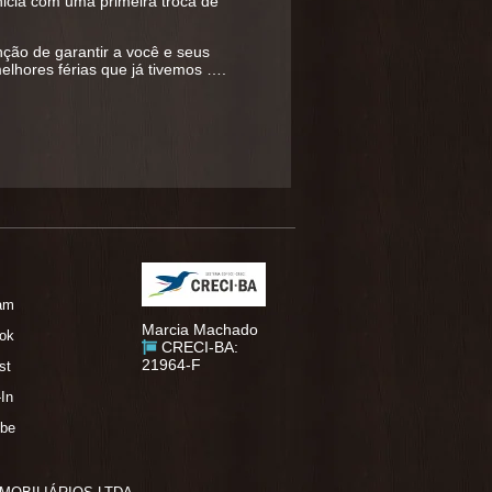
nicia com uma primeira troca de
ção de garantir a você e seus
lhores férias que já tivemos ….
ram
Marcia Machado
ok
CRECI-BA:
21964-F
st
-In
be