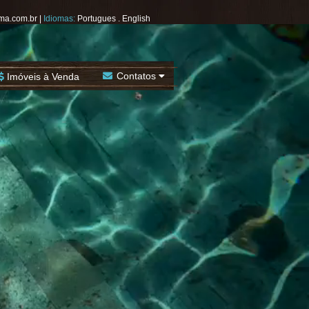
ma.com.br
|
Idiomas:
Portugues
.
English
Contatos
Imóveis à Venda