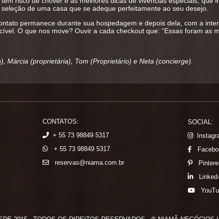
tem risco de chover e as melhores dicas de vivencias especiais, que i
na seleção de uma casa que se adeque perfeitamente ao seu desejo.
 contato permanece durante sua hospedagem e depois dela, com a inten
vel. O que nos move? Ouvir a cada checkout que: “Essas foram as me
, Márcia (proprietária), Tom (Proprietário) e Neta (concierge).
CONTATOS:
SOCIAL:
+ 55 73 98849 5317
Instag
+ 55 73 98849 5317
Facebo
reservas@niama.com.br
Pintere
Linked
YouTu