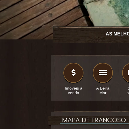
AS MELH
Imoveis a
À Beira
venda
Mar
s