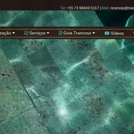
Tel:
+55 73 98849 5317
|
Mail:
reservas@nia
ização
Serviços
Guia Trancoso
Vídeos